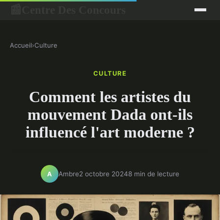
Centre Des Concours
📰
Accueil
›
Culture
CULTURE
Comment les artistes du
mouvement Dada ont-ils
influencé l'art moderne ?
Ambre
2 octobre 2024
8 min de lecture
A