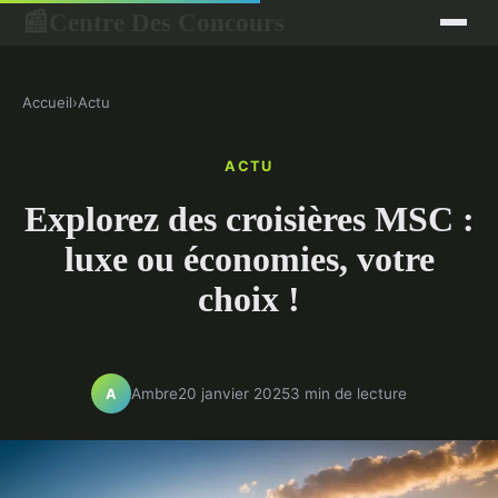
Centre Des Concours
📰
Accueil
›
Actu
ACTU
Explorez des croisières MSC :
luxe ou économies, votre
choix !
Ambre
20 janvier 2025
3 min de lecture
A