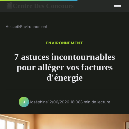
Centre Des Concours
📰
Accueil
›
Environnement
ENVIRONNEMENT
7 astuces incontournables
pour alléger vos factures
d'énergie
Joséphine
12/06/2026 18:08
8 min de lecture
J