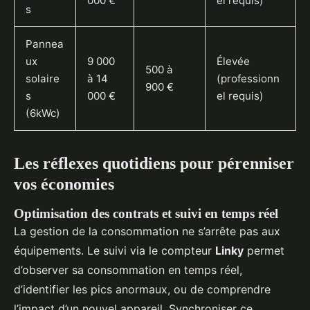
000 €
el requis)
s
Pannea
ux
9 000
Élevée
500 à
solaire
à 14
(professionn
900 €
s
000 €
el requis)
(6kWc)
Les réflexes quotidiens pour pérenniser
vos économies
Optimisation des contrats et suivi en temps réel
La gestion de la consommation ne s’arrête pas aux
équipements. Le suivi via le compteur
Linky
permet
d’observer sa consommation en temps réel,
d’identifier les pics anormaux, ou de comprendre
l’impact d’un nouvel appareil. Synchroniser ce