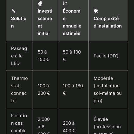
💰
📈
🔧
Investi
Économi
🛠️
Solutio
sseme
e
Complexité
n
nt
annuelle
d'installation
initial
estimée
Passag
50 à
50 à 100
e à la
Facile (DIY)
150 €
€
LED
Thermo
Modérée
stat
100 à
100 à 180
(installation
connec
200 €
€
soi-même ou
té
pro)
Isolatio
2 000
Élevée
n des
200 à
à 6
(professionn
comble
400 €