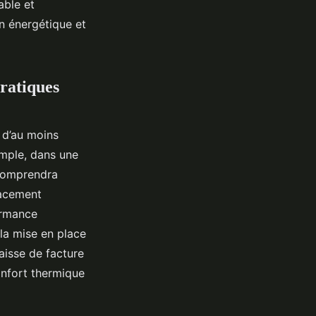
able et
on énergétique et
ratiques
 d’au moins
emple, dans une
 comprendra
lacement
formance
la mise en place
aisse de facture
onfort thermique