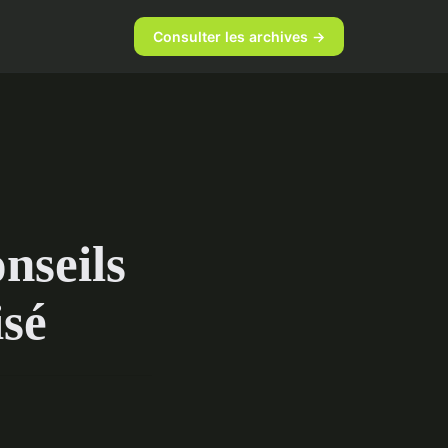
é
Consulter les archives →
nseils
isé