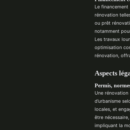
Le financement 
rénovation telle
ou prêt rénovati
notamment pour 
Les travaux lou
optimisation co
rénovation, off
Aspects léga
Permis, normes 
Une rénovation 
d’urbanisme sel
locales, et eng
être nécessaire,
impliquant la m