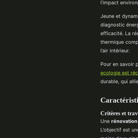
l’impact enviro
Jeune et dynami
diagnostic énerg
efficacité. La r
thermique compl
l’air intérieur.
Pour en savoir p
ecologie est ré
durable, qui all
Caractérist
Critères et tr
Une
rénovation
L’objectif est u