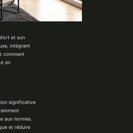
fort et son
use, intégrant
rez comment
ut en
on significative
otamment
ise aux normes.
que et réduire