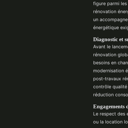
figure parmi le
rénovation énerg
un accompagneme
énergétique exi
Diagnostic et s
Avant le lanceme
rénovation globa
besoins en chan
modernisation é
post-travaux ré
contrôle qualité 
réduction conso
Engagements de
Le respect des e
ou la location l