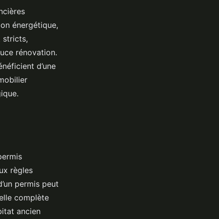
ncières
ion énergétique,
stricts,
uce rénovation.
néficient d’une
mobilier
ique.
permis
ux règles
d’un permis peut
uelle complète
itat ancien