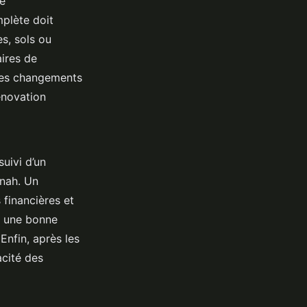
e
plète doit
s, sols ou
ires de
Les changements
énovation
uivi d’un
nah. Un
 financières et
e une bonne
Enfin, après les
acité des