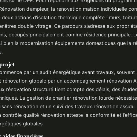
sses sur le DPE. Pour répondre aux exigences du programm
novation d’ampleur, la rénovation maison individuelle com
 deux actions d’isolation thermique complète : murs, toiture
nêtres double vitrage. Ce parcours s’adresse aux propriéta
ns, occupés principalement comme résidence principale. 
i bien la modernisation équipements domestiques que la r
e.
projet
mmence par un audit énergétique avant travaux, souvent s
t rénovation globale par un accompagnement rénovation A
ux rénovation structuré tient compte des délais, des études
hniques. La gestion de chantier rénovation lourde nécessit
isans rénovation et un suivi des travaux rénovation assidu. 
n contrôle qualité rénovation atteste la conformité et l’effic
rgétiques globales.
 aides financières