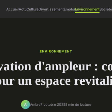
Accueil
Actu
Culture
Divertissement
Emploi
Environnement
Sociét
ENVIRONNEMENT
ation d'ampleur : co
ur un espace revital
Ambre
7 octobre 2025
5 min de lecture
A