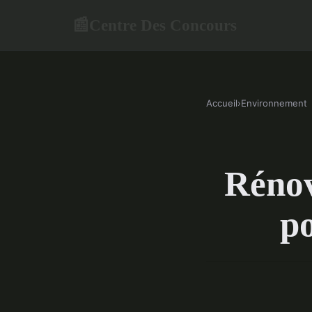
Centre Des Concours
📰
Accueil
›
Environnement
Rénov
po