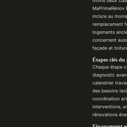
moins deux cla
MaPrimeRénov Ré
inclure au moins
remplacement fe
logements ancie
concernent auss
façade et toitur
Étapes clés du 
Chaque étape co
diagnostic avan
calendrier trava
des besoins tec
coordination art
interventions, u
rénovations éne
Financement et