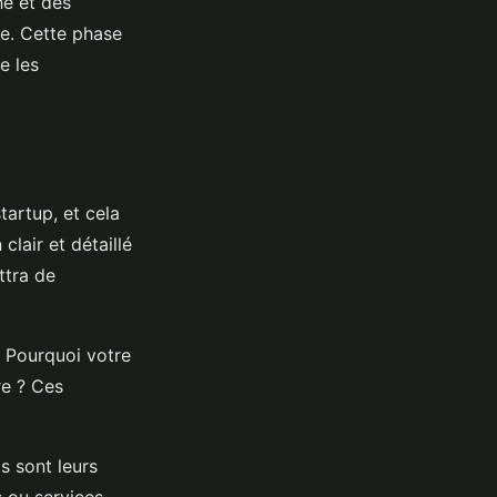
hé et des
e. Cette phase
e les
tartup, et cela
clair et détaillé
ttra de
. Pourquoi votre
re ? Ces
ls sont leurs