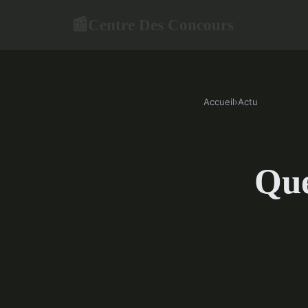
Centre Des Concours
📰
Accueil
›
Actu
Que