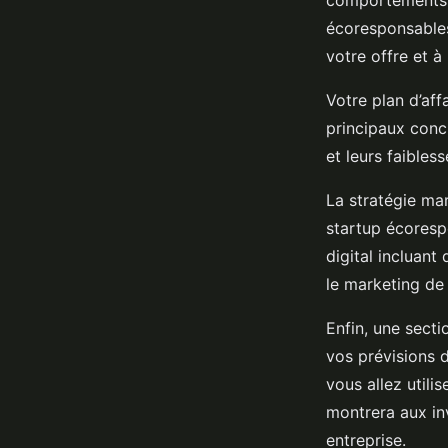
comportements d
écoresponsable
votre offre et 
Votre plan d’aff
principaux conc
et leurs faible
La stratégie ma
startup écoresp
digital incluan
le marketing de
Enfin, une secti
vos prévisions 
vous allez utili
montrera aux inv
entreprise.