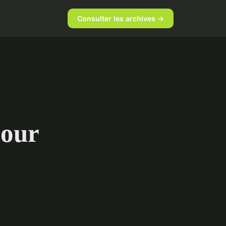
é
Consulter les archives →
pour