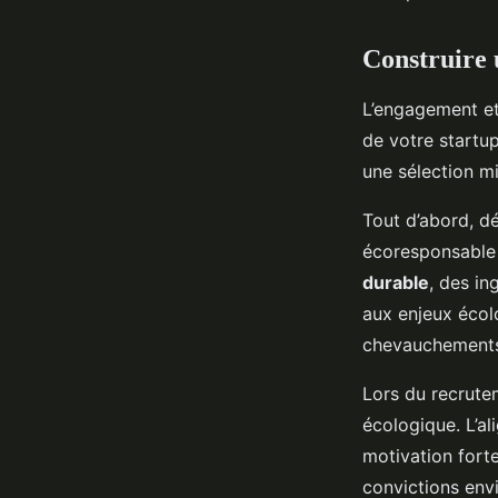
Construire 
L’engagement et
de votre startu
une sélection m
Tout d’abord, dé
écoresponsable 
durable
, des in
aux enjeux écolo
chevauchements e
Lors du recrute
écologique. L’al
motivation forte
convictions envi