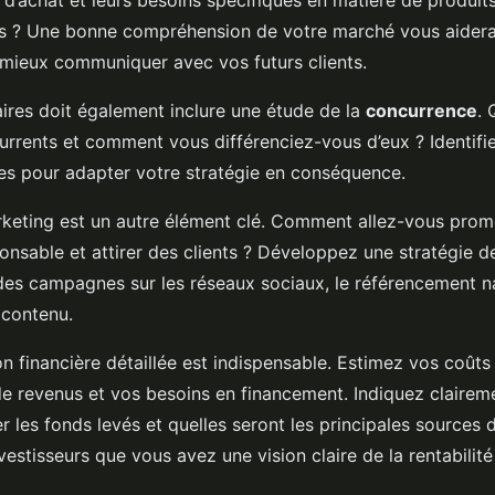
’achat et leurs besoins spécifiques en matière de produits
s ? Une bonne compréhension de votre marché vous aidera
à mieux communiquer avec vos futurs clients.
aires doit également inclure une étude de la
concurrence
. 
urrents et comment vous différenciez-vous d’eux ? Identifie
sses pour adapter votre stratégie en conséquence.
rketing est un autre élément clé. Comment allez-vous prom
onsable et attirer des clients ? Développez une stratégie 
t des campagnes sur les réseaux sociaux, le référencement n
 contenu.
on financière détaillée est indispensable. Estimez vos coût
de revenus et vos besoins en financement. Indiquez clair
ser les fonds levés et quelles seront les principales sources
estisseurs que vous avez une vision claire de la rentabilité