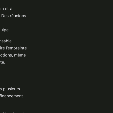
on et à
. Des réunions
quipe.
nsable.
ire l’empreinte
 actions, même
te.
s plusieurs
 financement