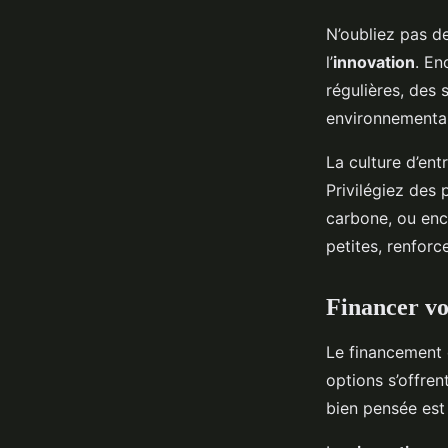
N’oubliez pas de
l’
innovation
. En
régulières, des 
environnementaux
La culture d’en
Privilégiez des 
carbone, ou enc
petites, renforc
Financer vo
Le financement 
options s’offren
bien pensée est