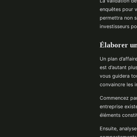
La validation d
enquêtes pour v
permettra non s
investisseurs pot
Élaborer un
Un plan d’affair
est d’autant plu
vous guidera to
convaincre les i
Commencez par 
entreprise exis
éléments constit
Ensuite, analys