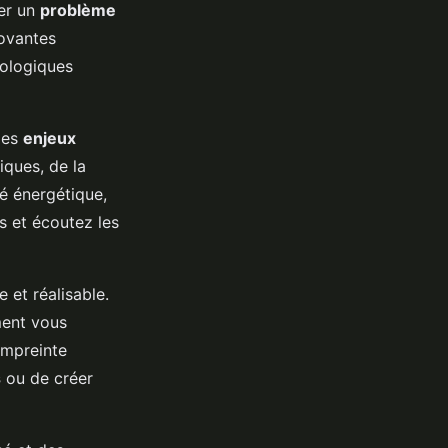
ner un
problème
novantes
cologiques
les
enjeux
iques, de la
té énergétique,
s et écoutez les
e et réalisable.
ment vous
empreinte
s
ou de créer