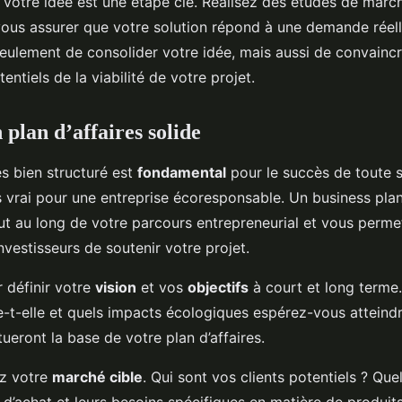
e votre idée est une étape clé. Réalisez des études de marc
ous assurer que votre solution répond à une demande réell
eulement de consolider votre idée, mais aussi de convaincr
entiels de la viabilité de votre projet.
 plan d’affaires solide
es bien structuré est
fondamental
pour le succès de toute s
s vrai pour une entreprise écoresponsable. Un business plan 
ut au long de votre parcours entrepreneurial et vous perme
nvestisseurs de soutenir votre projet.
définir votre
vision
et vos
objectifs
à court et long terme
te-t-elle et quels impacts écologiques espérez-vous atteind
ueront la base de votre plan d’affaires.
ez votre
marché cible
. Qui sont vos clients potentiels ? Que