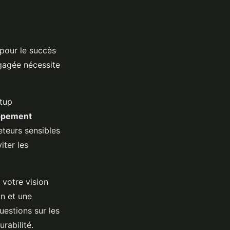
pour le succès
ngagée nécessite
rtup
ppement
eteurs sensibles
iter les
 votre vision
on et une
uestions sur les
rabilité.