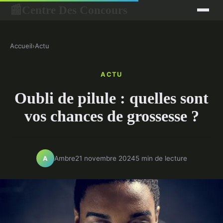
Centre Des Concours
📰
Accueil
›
Actu
ACTU
Oubli de pilule : quelles sont
vos chances de grossesse ?
Ambre
21 novembre 2024
5 min de lecture
A