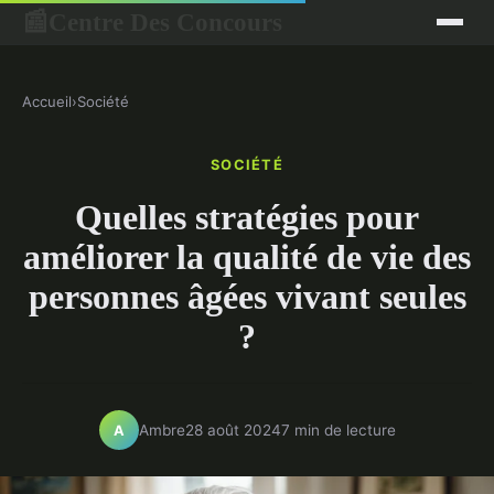
Centre Des Concours
📰
Accueil
›
Société
SOCIÉTÉ
Quelles stratégies pour
améliorer la qualité de vie des
personnes âgées vivant seules
?
Ambre
28 août 2024
7 min de lecture
A